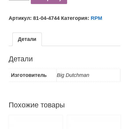
товара
81-
Артикул:
81-04-4744
Категория:
RPM
04-
4744
Кормовой
Детали
контейнер
550л
Детали
(Загрузочный
бункер
550л)
Изготовитель
Big Dutchman
Похожие товары